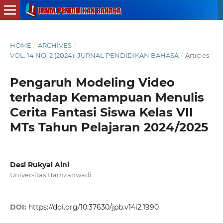
HOME
/
ARCHIVES
/
VOL. 14 NO. 2 (2024): JURNAL PENDIDIKAN BAHASA
/
Articles
Pengaruh Modeling Video
terhadap Kemampuan Menulis
Cerita Fantasi Siswa Kelas VII
MTs Tahun Pelajaran 2024/2025
Desi Rukyal Aini
Universitas Hamzanwadi
DOI:
https://doi.org/10.37630/jpb.v14i2.1990