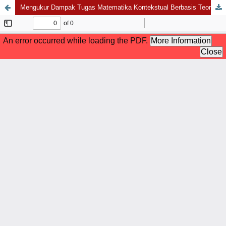
Mengukur Dampak Tugas Matematika Kontekstual Berbasis Teori APOS terhadap Kemampuan Komunikasi Matematis Mahasiswa Calon Guru