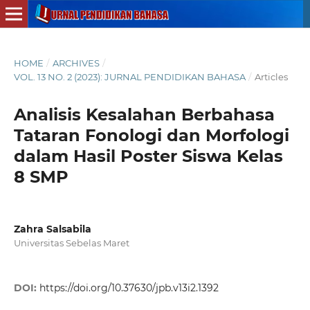
HOME
/
ARCHIVES
/
VOL. 13 NO. 2 (2023): JURNAL PENDIDIKAN BAHASA
/
Articles
Analisis Kesalahan Berbahasa
Tataran Fonologi dan Morfologi
dalam Hasil Poster Siswa Kelas
8 SMP
Zahra Salsabila
Universitas Sebelas Maret
DOI:
https://doi.org/10.37630/jpb.v13i2.1392