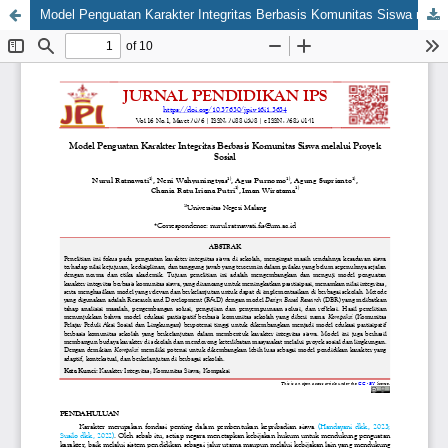
Model Penguatan Karakter Integritas Berbasis Komunitas Siswa melalui Proyek Sosial