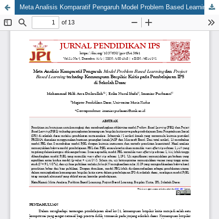
Meta Analisis Komparatif Pengaruh Model Problem Based Learning dan Project Based Learning terhadap Kemampuan Berpikir Kritis pada Pembelajaran IPS di Sekolah Dasar