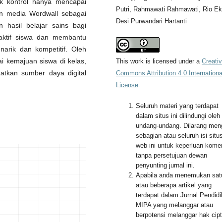
ok kontrol hanya mencapai
Putri, Rahmawati Rahmawati, Rio E
an media Wordwall sebagai
Desi Purwandari Hartanti
 hasil belajar sains bagi
 aktif siswa dan membantu
narik dan kompetitif. Oleh
i kemajuan siswa di kelas,
This work is licensed under a
Creati
atkan sumber daya digital
Commons Attribution 4.0 Internationa
License
.
Seluruh materi yang terdapat
dalam situs ini dilindungi oleh
undang-undang. Dilarang men
sebagian atau seluruh isi situ
web ini untuk keperluan komer
tanpa persetujuan dewan
penyunting jurnal ini.
Apabila anda menemukan sat
atau beberapa artikel yang
terdapat dalam Jurnal Pendid
MIPA yang melanggar atau
berpotensi melanggar hak cip