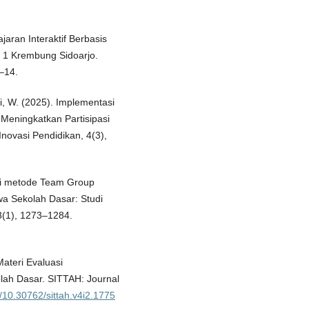
aran Interaktif Berbasis
 1 Krembung Sidoarjo.
–14.
ni, W. (2025). Implementasi
Meningkatkan Partisipasi
novasi Pendidikan, 4(3),
asi metode Team Group
 Sekolah Dasar: Studi
13(1), 1273–1284.
ateri Evaluasi
lah Dasar. SITTAH: Journal
g/10.30762/sittah.v4i2.1775