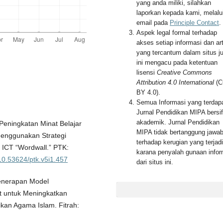
yang anda miliki, silahkan
laporkan kepada kami, melalu
email pada
Principle Contact
.
Aspek legal formal terhadap
akses setiap informasi dan art
yang tercantum dalam situs ju
ini mengacu pada ketentuan
lisensi
Creative Commons
Attribution 4.0 International
(C
BY 4.0).
Semua Informasi yang terdapa
Jurnal Pendidikan MIPA bersif
akademik. Jurnal Pendidikan
. Peningkatan Minat Belajar
MIPA tidak bertanggung jawa
menggunakan Strategi
terhadap kerugian yang terjadi
ICT “Wordwall.” PTK:
karana penyalah gunaan infor
/10.53624/ptk.v5i1.457
dari situs ini.
 Penerapan Model
t untuk Meningkatkan
kan Agama Islam. Fitrah: