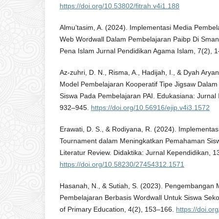
https://doi.org/10.53802/fitrah.v4i1.188
Almu’tasim, A. (2024). Implementasi Media Pembelaj
Web Wordwall Dalam Pembelajaran Paibp Di Sman
Pena Islam Jurnal Pendidikan Agama Islam, 7(2), 1
Az-zuhri, D. N., Risma, A., Hadijah, I., & Dyah Arya
Model Pembelajaran Kooperatif Tipe Jigsaw Dalam 
Siswa Pada Pembelajaran PAI. Edukasiana: Jurnal I
932–945.
https://doi.org/10.56916/ejip.v4i3.1572
Erawati, D. S., & Rodiyana, R. (2024). Implement
Tournament dalam Meningkatkan Pemahaman Siswa
Literatur Review. Didaktika: Jurnal Kependidikan, 
https://doi.org/10.58230/27454312.1571
Hasanah, N., & Sutiah, S. (2023). Pengembangan M
Pembelajaran Berbasis Wordwall Untuk Siswa Seko
of Primary Education, 4(2), 153–166.
https://doi.or