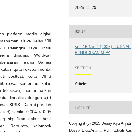
2025-11-29
ISSUE
tas platform media digital
pemahaman siswa kelas VIII
Vol. 15 No. 4 (2025): JURNAL
PN 1 Palangka Raya. Untuk
PENDIDIKAN MIPA
erta dinamis, Wordwall
mbelajaran Teams Games
SECTION
katan quasi-eksperimental
i posttest. Kelas VIII-3
50 siswa, sementara kelas
Articles
an 50 siswa, memanfaatkan
Data dianalisis dengan uji t
unak SPSS. Data diperoleh
LICENSE
-tailed) senilai 0.004 < 0.05
g signifikan dalam hasil
Copyright (c) 2025 Dessy Ayu Aryati
n. Rata-rata, kelompok
Dessy, Elga Araina, Rahmadyah Ku