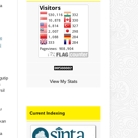
ka
ve
l
gutip
View My Stats
s
sil
u
Current Indexing
ikan
ta