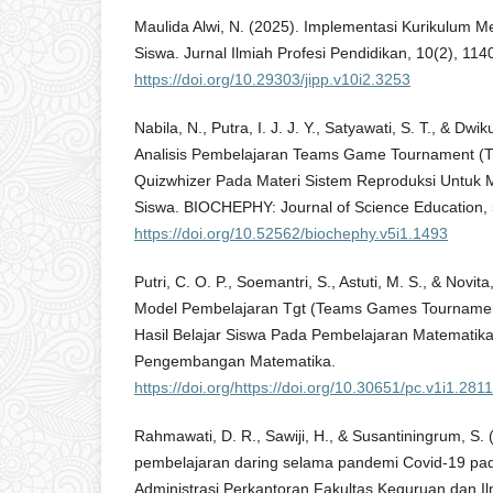
Maulida Alwi, N. (2025). Implementasi Kurikulum M
Siswa. Jurnal Ilmiah Profesi Pendidikan, 10(2), 11
https://doi.org/10.29303/jipp.v10i2.3253
Nabila, N., Putra, I. J. J. Y., Satyawati, S. T., & Dwi
Analisis Pembelajaran Teams Game Tournament (Tg
Quizwhizer Pada Materi Sistem Reproduksi Untuk M
Siswa. BIOCHEPHY: Journal of Science Education, 
https://doi.org/10.52562/biochephy.v5i1.1493
Putri, C. O. P., Soemantri, S., Astuti, M. S., & Novi
Model Pembelajaran Tgt (Teams Games Tournamen
Hasil Belajar Siswa Pada Pembelajaran Matematik
Pengembangan Matematika.
https://doi.org/https://doi.org/10.30651/pc.v1i1.281
Rahmawati, D. R., Sawiji, H., & Susantiningrum, S. 
pembelajaran daring selama pandemi Covid-19 pa
Administrasi Perkantoran Fakultas Keguruan dan Il