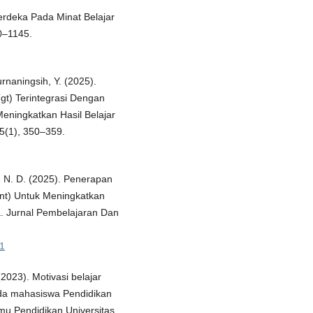
erdeka Pada Minat Belajar
40–1145.
kurnaningsih, Y. (2025).
t) Terintegrasi Dengan
eningkatkan Hasil Belajar
5(1), 350–359.
ta, N. D. (2025). Penerapan
t) Untuk Meningkatkan
a. Jurnal Pembelajaran Dan
11
(2023). Motivasi belajar
da mahasiswa Pendidikan
mu Pendidikan Universitas