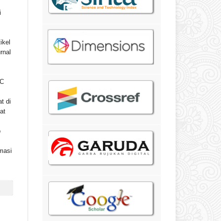
i
ikel
rnal
C
t di
at
b
masi