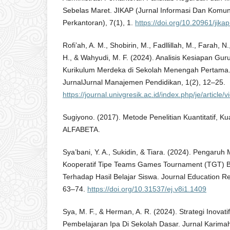
Sebelas Maret. JIKAP (Jurnal Informasi Dan Komuni
Perkantoran), 7(1), 1.
https://doi.org/10.20961/jika
Rofi’ah, A. M., Shobirin, M., Fadllillah, M., Farah, N.
H., & Wahyudi, M. F. (2024). Analisis Kesiapan G
Kurikulum Merdeka di Sekolah Menengah Pertama. 
JurnalJurnal Manajemen Pendidikan, 1(2), 12–25.
https://journal.univgresik.ac.id/index.php/je/article/
Sugiyono. (2017). Metode Penelitian Kuantitatif, Kua
ALFABETA.
Sya’bani, Y. A., Sukidin, & Tiara. (2024). Pengaru
Kooperatif Tipe Teams Games Tournament (TGT) 
Terhadap Hasil Belajar Siswa. Journal Education 
63–74.
https://doi.org/10.31537/ej.v8i1.1409
Sya, M. F., & Herman, A. R. (2024). Strategi Inova
Pembelajaran Ipa Di Sekolah Dasar. Jurnal Karima