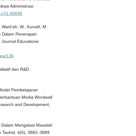
kasi Administrasi
p.v7i1.60696
, Warti’ah, W., Kunaifi, M.
uru Dalam Penerapan
Journal Educatione:
view/136
litatif dan R&D.
h Model Pembelajaran
Berbantuan Media Wordwall
Research and Development,
tif Dalam Mengatasi Masalah
h Tauhid, 4(6), 3882–3889.