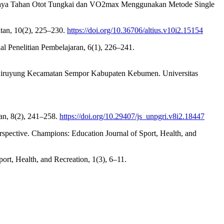
n Daya Tahan Otot Tungkai dan VO2max Menggunakan Metode Single
atan, 10(2), 225–230.
https://doi.org/10.36706/altius.v10i2.15154
l Penelitian Pembelajaran, 6(1), 226–241.
Bejiruyung Kecamatan Sempor Kabupaten Kebumen. Universitas
ran, 8(2), 241–258.
https://doi.org/10.29407/js_unpgri.v8i2.18447
pective. Champions: Education Journal of Sport, Health, and
rt, Health, and Recreation, 1(3), 6–11.