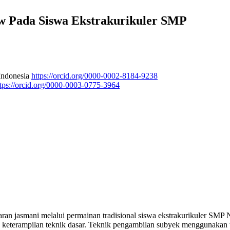
w Pada Siswa Ekstrakurikuler SMP
 Indonesia
https://orcid.org/0000-0002-8184-9238
ttps://orcid.org/0000-0003-0775-3964
garan jasmani melalui permainan tradisional siswa ekstrakurikuler SMP
pa keterampilan teknik dasar. Teknik pengambilan subyek menggunakan t