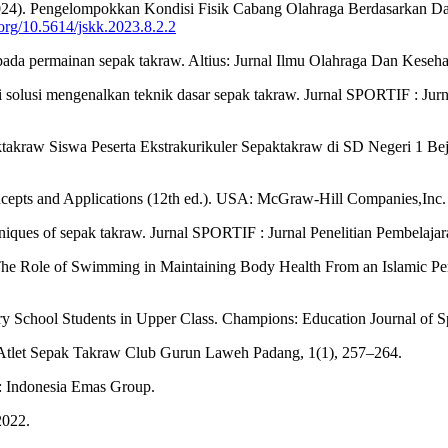
 (2024). Pengelompokkan Kondisi Fisik Cabang Olahraga Berdasarka
i.org/10.5614/jskk.2023.8.2.2
 pada permainan sepak takraw. Altius: Jurnal Ilmu Olahraga Dan Keseh
 solusi mengenalkan teknik dasar sepak takraw. Jurnal SPORTIF : Jurna
aktakraw Siswa Peserta Ekstrakurikuler Sepaktakraw di SD Negeri 1 
ncepts and Applications (12th ed.). USA: McGraw-Hill Companies,Inc.
hniques of sepak takraw. Jurnal SPORTIF : Jurnal Penelitian Pembelaja
The Role of Swimming in Maintaining Body Health From an Islamic Pers
y School Students in Upper Class. Champions: Education Journal of Spo
r Atlet Sepak Takraw Club Gurun Laweh Padang, 1(1), 257–264.
a: Indonesia Emas Group.
2022.