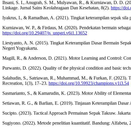
Ihsani, S. I., Anugrah, S. M., Mulyawan, R., & Kurniawan, D. D.
Linkage. Jurnal Sains Keolahragaan Dan Kesehatan, 8(2).
https://do
Iyakrus, I., & Ramadhan, A. (2021). Tingkat keterampilan sepak sila
Kurniawan, W. P., & Firdaus, M. (2020). Pendekatan bermain sebagai
https://doi.org/10.29407/js_unpgri.v6i1.13652
Liestyanto, A. N. (2015). Tingkat Keterampilan Dasar Bermain Sep
Negeri Yogyakarta.
Magill, R., & Anderson, D. (2021). Motor Learning and Control: Co
Purwanto, D. (2022). Quality of the physical condition and basic tec
Salahudin, S., Satriawan, R., Muhammad, M., & Furkan, F. (2023). 
Recreation, 1(3), 17–23.
https://doi.org/10.59923/champions.v1i3.54
Sasmarianto, S., & Kamarudin, K. (2023). Motor Ability of Elementar
Setiawan, R. G., & Barlian, E. (2019). Tinjauan Keterampilan Dasa
Sucipto. (2023). Tactical Approach Permainan Sepak Takraw. Jakart
Sugiyono. (2022). Metode penelitian kuantitatif. Bandung: Alfabeta, 