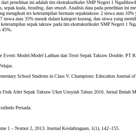
 dari penelitian ini adalah tim ekstrakurikuler SMP Negeri 1 Ngadiluwi
la, sepak kuda,
heading,
dan
smash
. Analisis data pada penelitian ini m
ang mengikuti tes keterampilan bermain sepaktakraw 2 siswa atau 10%
 7 siswa atau 35% masuk dalam kategori kurang, dan siswa yang memili
wa keterampilan sepak takraw pada tim ekstrakurikuler SMP Negeri 1 Ng
u 45%.
le Event: Model-Model Latihan dan Teori Sepak Takraw Double. PT R
elajar.
ementary School Students in Class V. Champions: Education Journal of 
 Fisik Atlet Sepak Takraw Ukm Unsyiah Tahun 2016. Jurnal Ilmiah M
rafindo Persada.
ume 1 – Nomor 2, 2013. Journal Keolahragaan, 1(1), 142–155.