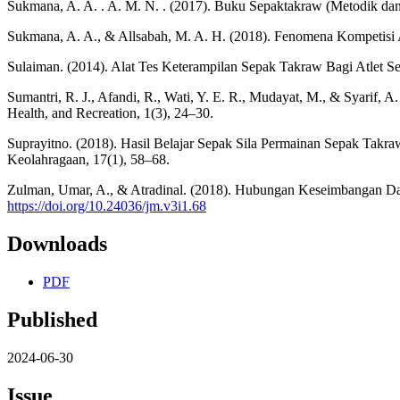
Sukmana, A. A. . A. M. N. . (2017). Buku Sepaktakraw (Metodik da
Sukmana, A. A., & Allsabah, M. A. H. (2018). Fenomena Kompetisi 
Sulaiman. (2014). Alat Tes Keterampilan Sepak Takraw Bagi Atlet Se
Sumantri, R. J., Afandi, R., Wati, Y. E. R., Mudayat, M., & Syarif,
Health, and Recreation, 1(3), 24–30.
Suprayitno. (2018). Hasil Belajar Sepak Sila Permainan Sepak Ta
Keolahragaan, 17(1), 58–68.
Zulman, Umar, A., & Atradinal. (2018). Hubungan Keseimbangan Da
https://doi.org/10.24036/jm.v3i1.68
Downloads
PDF
Published
2024-06-30
Issue