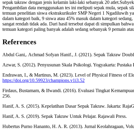
sepak takraw dengan jenis kelamin laki-laki sebanyak 20 atlet.Subyek
Pengambilan data menggunakan tes ini meliputi sepak mula, sepak si
temuan penelitian siswa ekstrakurikuler SMP Negeri 1 Ngadiluwih y
dalam kategori baik, 9 siswa atau 45% masuk dalam kategori sedang,
sangat rendah tidak ada. Dari hasil tersebut dapat di simpulkan bah
temuan kategori paling banyak adalah sedang sebanyak 9 pemain ata
References
Abdul Gani,. Achmad Sofyan Hanif., J. (2021). Sepak Takraw Doub
Azwar, S. (2012). Penyusunan Skala Psikologi. Yogyakarta: Pustaka P
Endrawan, I., & Martinus, M. (2023). Level of Physical Fitness of El
https://doi.org/10.59923/champions.v1i3.52
Firdaus, Bustamam, & Ifwandi. (2016). Evaluasi Tingkat Kemampuan
256.
Hanif, A. S. (2015). Kepelatihan Dasar Sepak Takraw. Jakarta: RajaG
Hanif, A. S. (2019). Sepak Takraw Untuk Pelajar. Rajawali Press.
Hubertus Purno Hananto, H. A. R. (2013). Jurnal Keolahragaan, Vol