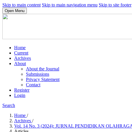
Skip to main content
Skip to main navigation menu
Skip to site footer
Open Menu
Home
Current
Archives
About
About the Journal
Submissions
Privacy Statement
Contact
Register
Login
Search
Home
/
Archives
/
Vol. 14 No. 3 (2024): JURNAL PENDIDIKAN OLAHRAG
Articles