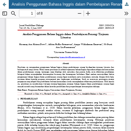
Analisis Penggunaan Bahasa Inggris dalam Pembelajaran Renang: Tinjauan Literatur