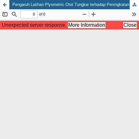
Pengaruh Latihan Plyometric Otot Tungkai terhadap Peningkatan Vertical Jump pada Atlet Bola Voli