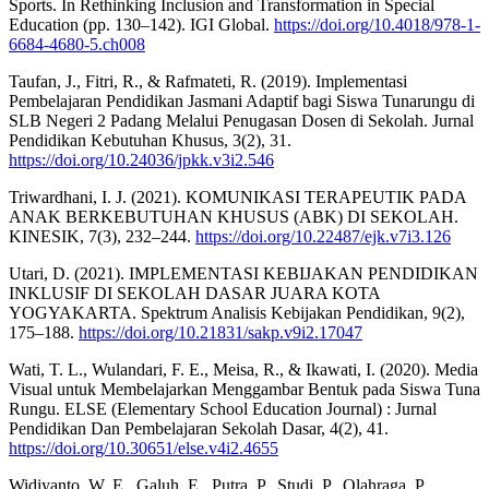
Sports. In Rethinking Inclusion and Transformation in Special
Education (pp. 130–142). IGI Global.
https://doi.org/10.4018/978-1-
6684-4680-5.ch008
Taufan, J., Fitri, R., & Rafmateti, R. (2019). Implementasi
Pembelajaran Pendidikan Jasmani Adaptif bagi Siswa Tunarungu di
SLB Negeri 2 Padang Melalui Penugasan Dosen di Sekolah. Jurnal
Pendidikan Kebutuhan Khusus, 3(2), 31.
https://doi.org/10.24036/jpkk.v3i2.546
Triwardhani, I. J. (2021). KOMUNIKASI TERAPEUTIK PADA
ANAK BERKEBUTUHAN KHUSUS (ABK) DI SEKOLAH.
KINESIK, 7(3), 232–244.
https://doi.org/10.22487/ejk.v7i3.126
Utari, D. (2021). IMPLEMENTASI KEBIJAKAN PENDIDIKAN
INKLUSIF DI SEKOLAH DASAR JUARA KOTA
YOGYAKARTA. Spektrum Analisis Kebijakan Pendidikan, 9(2),
175–188.
https://doi.org/10.21831/sakp.v9i2.17047
Wati, T. L., Wulandari, F. E., Meisa, R., & Ikawati, I. (2020). Media
Visual untuk Membelajarkan Menggambar Bentuk pada Siswa Tuna
Rungu. ELSE (Elementary School Education Journal) : Jurnal
Pendidikan Dan Pembelajaran Sekolah Dasar, 4(2), 41.
https://doi.org/10.30651/else.v4i2.4655
Widiyanto, W. E., Galuh, E., Putra, P., Studi, P., Olahraga, P.,