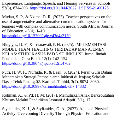
Experiences. Language, Speech, and Hearing Services in Schools,
53(3), 874–893.
https://doi.org/10.1044/2022_LSHSS-21-00125
Mudau, S. P., & Nzima, D. R. (2023). Teacher perspectives on the
use of augmentative and alternative communication systems for
learners with complex communication needs. South African Journal
of Education, 43(4), 1–10.
https://doi.org/10.15700/saje.v43n4a2170
Ningtyas, D. F., & Trisnawati, P. H. (2025). IMPLEMENTASI
MODEL TEAM TEACHING TERHADAP MANAJEMEN
KELAS: STUDI KASUS PADA SD INKLUSI. Jurnal Ilmiah
Pendidikan Citra Bakti, 12(1), 142–154.
https://doi.org/10.38048/jipcb.v12i1.4702
Putri, H. W. F., Nurhida, P., & Laeli, S. (2024). Peran Guru Dalam
Menerapkan Strategi Pembelajaran Inklusif di Jenjang Sekolah
Dasar Teluk Pinang 02. Karimah Tauhid, 3(7), 8074–8080.
https://doi.org/10.30997/karimahtauhid.v3i7.14332
Rohman, A., & Pd, H. M. (2017). Memuliakan Anak Berkebutuhan
Khusus Melalui Pendidikan Jasmani Adaptif. 3(1), 17.
Stylianides, K. J., & Stylianides, G. A. (2022). Adapted Physical
Activity: Overcoming Diversity Through Physical Education and