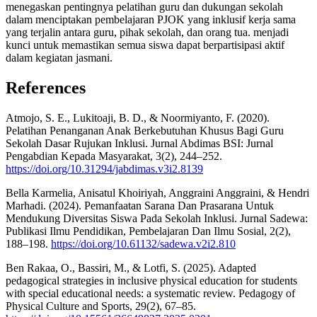
menegaskan pentingnya pelatihan guru dan dukungan sekolah
dalam menciptakan pembelajaran PJOK yang inklusif kerja sama
yang terjalin antara guru, pihak sekolah, dan orang tua. menjadi
kunci untuk memastikan semua siswa dapat berpartisipasi aktif
dalam kegiatan jasmani.
References
Atmojo, S. E., Lukitoaji, B. D., & Noormiyanto, F. (2020).
Pelatihan Penanganan Anak Berkebutuhan Khusus Bagi Guru
Sekolah Dasar Rujukan Inklusi. Jurnal Abdimas BSI: Jurnal
Pengabdian Kepada Masyarakat, 3(2), 244–252.
https://doi.org/10.31294/jabdimas.v3i2.8139
Bella Karmelia, Anisatul Khoiriyah, Anggraini Anggraini, & Hendri
Marhadi. (2024). Pemanfaatan Sarana Dan Prasarana Untuk
Mendukung Diversitas Siswa Pada Sekolah Inklusi. Jurnal Sadewa:
Publikasi Ilmu Pendidikan, Pembelajaran Dan Ilmu Sosial, 2(2),
188–198.
https://doi.org/10.61132/sadewa.v2i2.810
Ben Rakaa, O., Bassiri, M., & Lotfi, S. (2025). Adapted
pedagogical strategies in inclusive physical education for students
with special educational needs: a systematic review. Pedagogy of
Physical Culture and Sports, 29(2), 67–85.