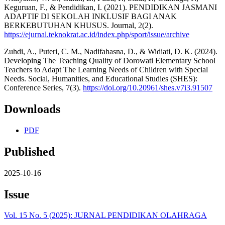
Keguruan, F., & Pendidikan, I. (2021). PENDIDIKAN JASMANI
ADAPTIF DI SEKOLAH INKLUSIF BAGI ANAK
BERKEBUTUHAN KHUSUS. Journal, 2(2).
https://ejurnal.teknokrat.ac.id/index.php/sport/issue/archive
Zuhdi, A., Puteri, C. M., Nadifahasna, D., & Widiati, D. K. (2024).
Developing The Teaching Quality of Dorowati Elementary School
Teachers to Adapt The Learning Needs of Children with Special
Needs. Social, Humanities, and Educational Studies (SHES):
Conference Series, 7(3).
https://doi.org/10.20961/shes.v7i3.91507
Downloads
PDF
Published
2025-10-16
Issue
Vol. 15 No. 5 (2025): JURNAL PENDIDIKAN OLAHRAGA