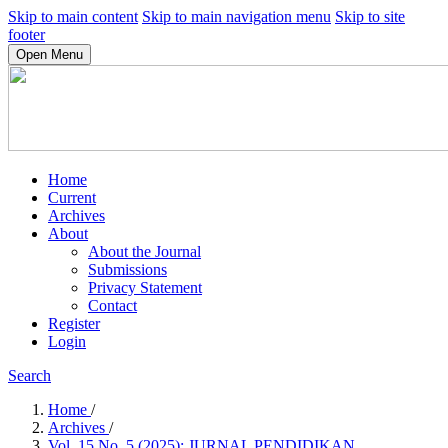
Skip to main content
Skip to main navigation menu
Skip to site
footer
Open Menu
Home
Current
Archives
About
About the Journal
Submissions
Privacy Statement
Contact
Register
Login
Search
Home
/
Archives
/
Vol. 15 No. 5 (2025): JURNAL PENDIDIKAN