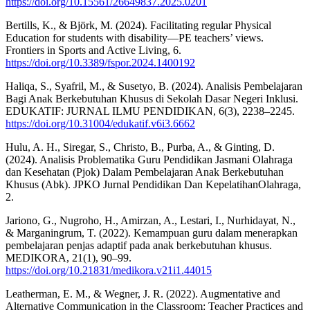
https://doi.org/10.15561/26649837.2025.0201
Bertills, K., & Björk, M. (2024). Facilitating regular Physical
Education for students with disability—PE teachers’ views.
Frontiers in Sports and Active Living, 6.
https://doi.org/10.3389/fspor.2024.1400192
Haliqa, S., Syafril, M., & Susetyo, B. (2024). Analisis Pembelajaran
Bagi Anak Berkebutuhan Khusus di Sekolah Dasar Negeri Inklusi.
EDUKATIF: JURNAL ILMU PENDIDIKAN, 6(3), 2238–2245.
https://doi.org/10.31004/edukatif.v6i3.6662
Hulu, A. H., Siregar, S., Christo, B., Purba, A., & Ginting, D.
(2024). Analisis Problematika Guru Pendidikan Jasmani Olahraga
dan Kesehatan (Pjok) Dalam Pembelajaran Anak Berkebutuhan
Khusus (Abk). JPKO Jurnal Pendidikan Dan KepelatihanOlahraga,
2.
Jariono, G., Nugroho, H., Amirzan, A., Lestari, I., Nurhidayat, N.,
& Marganingrum, T. (2022). Kemampuan guru dalam menerapkan
pembelajaran penjas adaptif pada anak berkebutuhan khusus.
MEDIKORA, 21(1), 90–99.
https://doi.org/10.21831/medikora.v21i1.44015
Leatherman, E. M., & Wegner, J. R. (2022). Augmentative and
Alternative Communication in the Classroom: Teacher Practices and