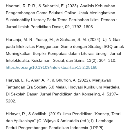
Haerani, R. P. R., & Suhartini, E. (2023). Analisis Kebutuhan
Pengembangan Game Edukasi Online Untuk Meningkatkan
Sustainability Literacy Pada Tema Perubahan Iklim. Pendas :
Jurnal Ilmiah Pendidikan Dasar, 09, 1792–1803.
Harianja, M. R., Yusup, M., & Siahaan, S. M. (2024). Uji N-Gain
pada Efektivitas Penggunaan Game dengan Strategi SGQ untuk
Meningkatkan Berpikir Komputasi dalam Literasi Energi. Jurnal
Intelektualita: Keislaman, Sosial, dan Sains, 13(2), 304–310.
https://doi.org/10.19109/intelektualita.v13i2.25168
Haryati, L. F., Anar, A. P., & Ghufron, A. (2022). Menjawab
Tantangan Era Society 5.0 Melalui Inovasi Kurikulum Merdeka
Di Sekolah Dasar. Jurnal Pendidikan dan Konseling, 4, 5197–
5202.
Hidayat, R., & Abdillah. (2019). Ilmu Pendidikan “Konsep, Teori
dan Aplikasinya” (C. Wijaya & Amiruddin (ed.); I). Lembaga
Peduli Pengembangan Pendidikan Indonesia (LPPPI).