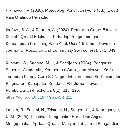
Hikmawati, F. (2020). Metodologi Penelitian (Fenti (ed.); 1 ed.).
Raja Grafindo Persada.
Inafazri, S. A., & Formen, A. (2024). Pengaruh Game Edukasi
Digital “ Qreatif Edukatif ” Terhadap Pengembangan
Kemampuan Berhitung Pada Anak Usia 4-5 Tahun. Devotion:
Journal Of Research and Community Service, 5(7), 841–849.
Kustanti, W., Sudana, M. I., & Soedjono. (2024). Pengaruh
Supervisi Akademik , Kompetensi Guru , dan Motivasi Kerja
Terhadap Kinerja Guru SD Negeri Inti dan Imbas Se-Kecamatan
Ringinarum Kabupaten Kendal. JIPS: Jurnal Inovasi
Pembelajaran di Sekolah, 5(1), 215–226.
https://doi.org/10.51874/jips.v5i1.211
Latifah, R., Setiani, H., Tristanti, N., Sragen, U., & Karanganyar,
U. M. (2025). Pelatihan Pengenalan Huruf Dan Angka
Menggunakan Aplikasi Qreatif. Masyarakat: Jurnal Pengabdian,