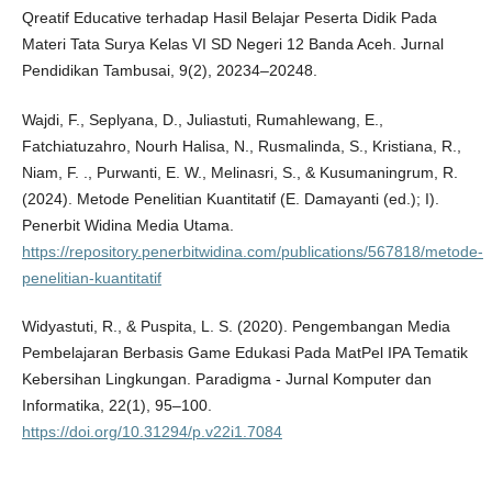
Qreatif Educative terhadap Hasil Belajar Peserta Didik Pada
Materi Tata Surya Kelas VI SD Negeri 12 Banda Aceh. Jurnal
Pendidikan Tambusai, 9(2), 20234–20248.
Wajdi, F., Seplyana, D., Juliastuti, Rumahlewang, E.,
Fatchiatuzahro, Nourh Halisa, N., Rusmalinda, S., Kristiana, R.,
Niam, F. ., Purwanti, E. W., Melinasri, S., & Kusumaningrum, R.
(2024). Metode Penelitian Kuantitatif (E. Damayanti (ed.); I).
Penerbit Widina Media Utama.
https://repository.penerbitwidina.com/publications/567818/metode-
penelitian-kuantitatif
Widyastuti, R., & Puspita, L. S. (2020). Pengembangan Media
Pembelajaran Berbasis Game Edukasi Pada MatPel IPA Tematik
Kebersihan Lingkungan. Paradigma - Jurnal Komputer dan
Informatika, 22(1), 95–100.
https://doi.org/10.31294/p.v22i1.7084