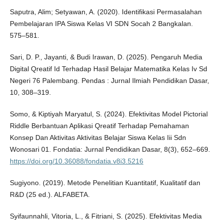
Saputra, Alim; Setyawan, A. (2020). Identifikasi Permasalahan
Pembelajaran IPA Siswa Kelas VI SDN Socah 2 Bangkalan.
575–581.
Sari, D. P., Jayanti, & Budi Irawan, D. (2025). Pengaruh Media
Digital Qreatif Id Terhadap Hasil Belajar Matematika Kelas Iv Sd
Negeri 76 Palembang. Pendas : Jurnal Ilmiah Pendidikan Dasar,
10, 308–319.
Somo, & Kiptiyah Maryatul, S. (2024). Efektivitas Model Pictorial
Riddle Berbantuan Aplikasi Qreatif Terhadap Pemahaman
Konsep Dan Aktivitas Aktivitas Belajar Siswa Kelas Iii Sdn
Wonosari 01. Fondatia: Jurnal Pendidikan Dasar, 8(3), 652–669.
https://doi.org/10.36088/fondatia.v8i3.5216
Sugiyono. (2019). Metode Penelitian Kuantitatif, Kualitatif dan
R&D (25 ed.). ALFABETA.
Syifaunnahli, Vitoria, L., & Fitriani, S. (2025). Efektivitas Media