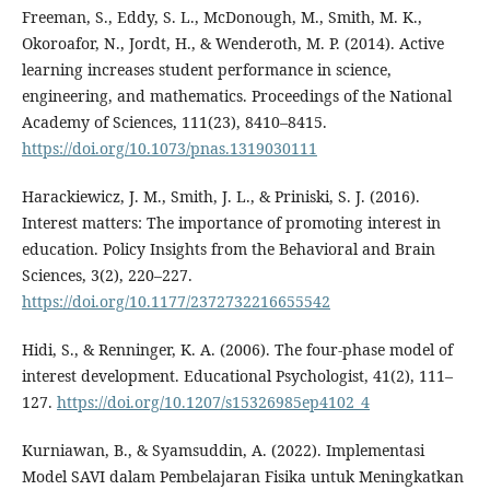
Freeman, S., Eddy, S. L., McDonough, M., Smith, M. K.,
Okoroafor, N., Jordt, H., & Wenderoth, M. P. (2014). Active
learning increases student performance in science,
engineering, and mathematics. Proceedings of the National
Academy of Sciences, 111(23), 8410–8415.
https://doi.org/10.1073/pnas.1319030111
Harackiewicz, J. M., Smith, J. L., & Priniski, S. J. (2016).
Interest matters: The importance of promoting interest in
education. Policy Insights from the Behavioral and Brain
Sciences, 3(2), 220–227.
https://doi.org/10.1177/2372732216655542
Hidi, S., & Renninger, K. A. (2006). The four-phase model of
interest development. Educational Psychologist, 41(2), 111–
127.
https://doi.org/10.1207/s15326985ep4102_4
Kurniawan, B., & Syamsuddin, A. (2022). Implementasi
Model SAVI dalam Pembelajaran Fisika untuk Meningkatkan