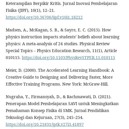
Keterampilan Berpikir Kritis. Jurnal Inovasi Pembelajaran
Fisika (JIPF), 10(1), 12–21.
https://doi.org/10.36706/jipf.v10i1.18212
Madsen, A., McKagan, S. B., & Sayre, E. C. (2015). How
physics instruction impacts students’ beliefs about learning
physics: A meta-analysis of 24 studies. Physical Review
Special Topics – Physics Education Research, 11(1), Article
010115.
https://doi.org/10.1103/PhysRevSTPER.11.010115
Meier, D. (2000). The Accelerated Learning Handbook: A
Creative Guide to Designing and Delivering Faster, More
Effective Training Programs. New York: McGraw-Hill.
Nugraha, Y., Firmansyah, D., & Rachmawati, D. (2021).
Penerapan Model Pembelajaran SAVI untuk Meningkatkan
Pemahaman Konsep Fisika di SMK. Jurnal Pendidikan
Teknologi dan Kejuruan, 27(3), 245–254.
https://doi.org/10.21831/jptk.v27i3.41897