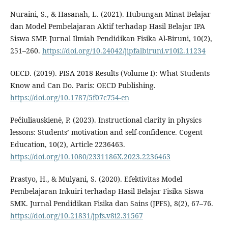
Nuraini, S., & Hasanah, L. (2021). Hubungan Minat Belajar
dan Model Pembelajaran Aktif terhadap Hasil Belajar IPA
Siswa SMP. Jurnal Ilmiah Pendidikan Fisika Al-Biruni, 10(2),
251–260.
https://doi.org/10.24042/jipfalbiruni.v10i2.11234
OECD. (2019). PISA 2018 Results (Volume I): What Students
Know and Can Do. Paris: OECD Publishing.
https://doi.org/10.1787/5f07c754-en
Pečiuliauskienė, P. (2023). Instructional clarity in physics
lessons: Students’ motivation and self-confidence. Cogent
Education, 10(2), Article 2236463.
https://doi.org/10.1080/2331186X.2023.2236463
Prastyo, H., & Mulyani, S. (2020). Efektivitas Model
Pembelajaran Inkuiri terhadap Hasil Belajar Fisika Siswa
SMK. Jurnal Pendidikan Fisika dan Sains (JPFS), 8(2), 67–76.
https://doi.org/10.21831/jpfs.v8i2.31567