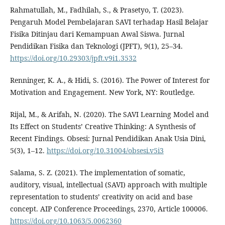
Rahmatullah, M., Fadhilah, S., & Prasetyo, T. (2023).
Pengaruh Model Pembelajaran SAVI terhadap Hasil Belajar
Fisika Ditinjau dari Kemampuan Awal Siswa. Jurnal
Pendidikan Fisika dan Teknologi (JPFT), 9(1), 25–34.
https://doi.org/10.29303/jpft.v9i1.3532
Renninger, K. A., & Hidi, S. (2016). The Power of Interest for
Motivation and Engagement. New York, NY: Routledge.
Rijal, M., & Arifah, N. (2020). The SAVI Learning Model and
Its Effect on Students’ Creative Thinking: A Synthesis of
Recent Findings. Obsesi: Jurnal Pendidikan Anak Usia Dini,
5(3), 1–12.
https://doi.org/10.31004/obsesi.v5i3
Salama, S. Z. (2021). The implementation of somatic,
auditory, visual, intellectual (SAVI) approach with multiple
representation to students’ creativity on acid and base
concept. AIP Conference Proceedings, 2370, Article 100006.
https://doi.org/10.1063/5.0062360