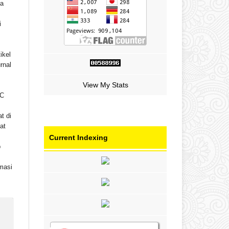
ta
i
ikel
rnal
View My Stats
C
t di
at
Current Indexing
b
masi