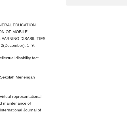
 GENERAL EDUCATION
ON OF MOBILE
EARNING DISABILITIES
(December), 1–9.
lectual disability fact
di Sekolah Menengah
 virtual-representational
and maintenance of
 International Journal of