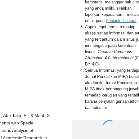
berpotensi melanggar hak cip
yang anda miliki, silahkan
laporkan kepada kami, melalu
email pada
Principle Contact
.
Aspek legal formal terhadap
akses setiap informasi dan art
yang tercantum dalam situs ju
ini mengacu pada ketentuan
lisensi
Creative Commons
Attribution 4.0 International
(C
BY 4.0).
Semua Informasi yang terdapa
Jurnal Pendidikan MIPA bersif
akademik. Jurnal Pendidikan
MIPA tidak bertanggung jawa
terhadap kerugian yang terjadi
karana penyalah gunaan infor
dari situs ini.
, Abu Talib, R., & Maat, S.
dents with Special
etric Analysis of
 of Academic Research in