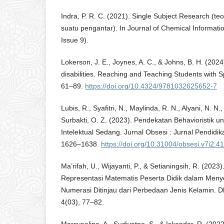
Indra, P. R. C. (2021). Single Subject Research (te
suatu pengantar). In Journal of Chemical Informati
Issue 9).
Lokerson, J. E., Joynes, A. C., & Johns, B. H. (2024
disabilities. Reaching and Teaching Students with 
61–89.
https://doi.org/10.4324/9781032625652-7
Lubis, R., Syafitri, N., Maylinda, R. N., Alyani, N. N.,
Surbakti, O. Z. (2023). Pendekatan Behavioristik un
Intelektual Sedang. Jurnal Obsesi : Jurnal Pendidik
1626–1638.
https://doi.org/10.31004/obsesi.v7i2.4
Ma’rifah, U., Wijayanti, P., & Setianingsih, R. (202
Representasi Matematis Peserta Didik dalam Menye
Numerasi Ditinjau dari Perbedaan Jenis Kelamin. 
4(03), 77–82.