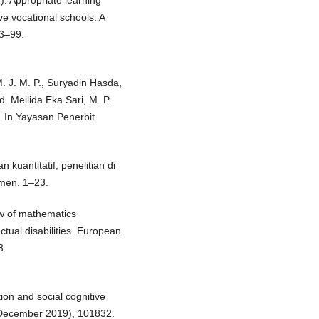
). Appropriate learning
ve vocational schools: A
93–99.
M. J. M. P., Suryadin Hasda,
Pd. Meilida Eka Sari, M. P.
f. In Yayasan Penerbit
 kuantitatif, penelitian di
imen. 1–23.
ew of mathematics
ectual disabilities. European
8.
ion and social cognitive
(December 2019), 101832.