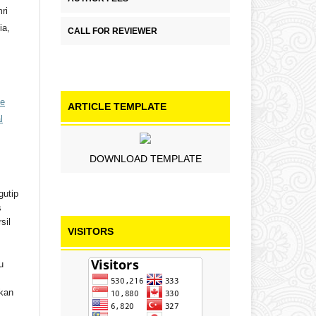
ri
ia,
CALL FOR REVIEWER
ve
ARTICLE TEMPLATE
l
DOWNLOAD TEMPLATE
gutip
s
sil
VISITORS
u
ikan