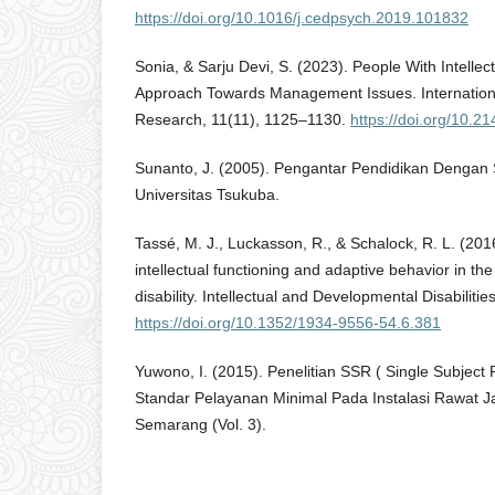
https://doi.org/10.1016/j.cedpsych.2019.101832
Sonia, & Sarju Devi, S. (2023). People With Intellect
Approach Towards Management Issues. Internation
Research, 11(11), 1125–1130.
https://doi.org/10.2
Sunanto, J. (2005). Pengantar Pendidikan Dengan S
Universitas Tsukuba.
Tassé, M. J., Luckasson, R., & Schalock, R. L. (201
intellectual functioning and adaptive behavior in the 
disability. Intellectual and Developmental Disabiliti
https://doi.org/10.1352/1934-9556-54.6.381
Yuwono, I. (2015). Penelitian SSR ( Single Subject 
Standar Pelayanan Minimal Pada Instalasi Rawat J
Semarang (Vol. 3).