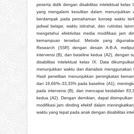
peserta didik dengan disabilitas intelektual kela
yang mengalami kesulitan dalam menunjukkan w
berdampak pada pemahaman konsep waktu terkait
jadwal belajar, waktu istirahat, dan rutinitas lainn
mengetahui efektivitas media modifikasi jam d
kemampuan tersebut. Metode yang digunakan
Research (SSR) dengan desain A-B-A, meliput
intervensi (B), dan baseline kedua (A2), dengan s
disabilitas intelektual kelas IX. Data dikumpu
menunjukkan waktu dan dianalisis menggunakan tek
Hasil penelitian menunjukkan peningkatan kemam
dari 16,66%–33,33% pada baseline (A1), mening
pada intervensi (B), dan mencapai kestabilan 8
kedua (A2). Dengan demikian, dapat disimpulk
modifikasi jam dinding efektif dalam meningkat
waktu yang tepat pada anak dengan disabilitas intel