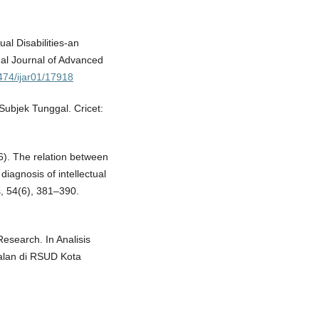
ual Disabilities-an
al Journal of Advanced
1474/ijar01/17918
ubjek Tunggal. Cricet:
6). The relation between
diagnosis of intellectual
es, 54(6), 381–390.
Research. In Analisis
alan di RSUD Kota