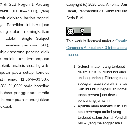
s IX di SLB Negeri 1 Padang
Copyright (c) 2025 Lidia Amellia, Dam
aktu (01.00–24.00), yang
Damri, Rahmahtrisilvia Rahmahtrisilv
 aktivitas harian seperti
Setia Budi
ya. Penelitian ini bertujuan
inding dalam meningkatkan
 adalah Single Subject
This work is licensed under a
Creati
i baseline pertama (A1),
Commons Attribution 4.0 Internationa
ubjek seorang peserta didik
License
.
lkan melalui tes kemampuan
nik analisis visual grafik.
Seluruh materi yang terdapat
puan pada setiap kondisi,
dalam situs ini dilindungi oleh
undang-undang. Dilarang men
kat menjadi 41,66%–83,33%
sebagian atau seluruh isi situ
3,33%–91,66% pada baseline
web ini untuk keperluan komer
an bahwa penggunaan media
tanpa persetujuan dewan
kan kemampuan menunjukkan
penyunting jurnal ini.
ektual.
Apabila anda menemukan sat
atau beberapa artikel yang
terdapat dalam Jurnal Pendid
MIPA yang melanggar atau