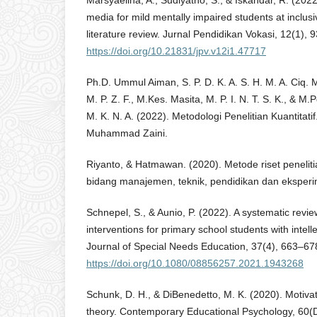
Marsyaelina, A., Sudiyatno, S., & Iskandar, R. (2022
media for mild mentally impaired students at inclusi
literature review. Jurnal Pendidikan Vokasi, 12(1), 
https://doi.org/10.21831/jpv.v12i1.47717
Ph.D. Ummul Aiman, S. P. D. K. A. S. H. M. A. Ciq. 
M. P. Z. F., M.Kes. Masita, M. P. I. N. T. S. K., & M.
M. K. N. A. (2022). Metodologi Penelitian Kuantitati
Muhammad Zaini.
Riyanto, & Hatmawan. (2020). Metode riset penelitian
bidang manajemen, teknik, pendidikan dan eksper
Schnepel, S., & Aunio, P. (2022). A systematic revi
interventions for primary school students with intell
Journal of Special Needs Education, 37(4), 663–67
https://doi.org/10.1080/08856257.2021.1943268
Schunk, D. H., & DiBenedetto, M. K. (2020). Motivat
theory. Contemporary Educational Psychology, 60