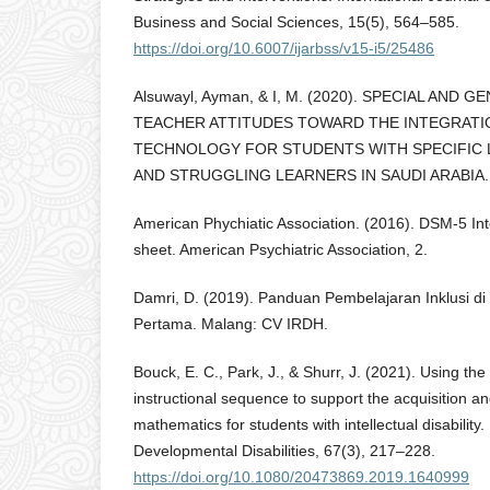
Business and Social Sciences, 15(5), 564–585.
https://doi.org/10.6007/ijarbss/v15-i5/25486
Alsuwayl, Ayman, & I, M. (2020). SPECIAL AND
TEACHER ATTITUDES TOWARD THE INTEGRATI
TECHNOLOGY FOR STUDENTS WITH SPECIFIC L
AND STRUGGLING LEARNERS IN SAUDI ARABIA. 2
American Phychiatic Association. (2016). DSM-5 Intel
sheet. American Psychiatric Association, 2.
Damri, D. (2019). Panduan Pembelajaran Inklusi 
Pertama. Malang: CV IRDH.
Bouck, E. C., Park, J., & Shurr, J. (2021). Using the
instructional sequence to support the acquisition 
mathematics for students with intellectual disability.
Developmental Disabilities, 67(3), 217–228.
https://doi.org/10.1080/20473869.2019.1640999