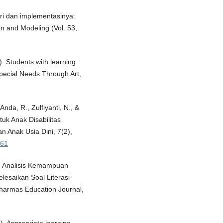
ori dan implementasinya:
on and Modeling (Vol. 53,
). Students with learning
Special Needs Through Art,
 Anda, R., Zulfiyanti, N., &
tuk Anak Disabilitas
an Anak Usia Dini, 7(2),
161
3). Analisis Kemampuan
lesaikan Soal Literasi
Dharmas Education Journal,