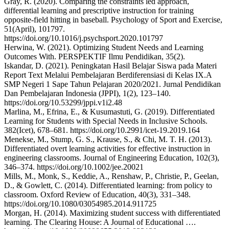
Gray, R. (2020). Comparing the constraints led approach,
differential learning and prescriptive instruction for training
opposite-field hitting in baseball. Psychology of Sport and Exercise,
51(April), 101797.
https://doi.org/10.1016/j.psychsport.2020.101797
Herwina, W. (2021). Optimizing Student Needs and Learning
Outcomes With. PERSPEKTIF Ilmu Pendidikan, 35(2).
Iskandar, D. (2021). Peningkatan Hasil Belajar Siswa pada Materi
Report Text Melalui Pembelajaran Berdiferensiasi di Kelas IX.A
SMP Negeri 1 Sape Tahun Pelajaran 2020/2021. Jurnal Pendidikan
Dan Pembelajaran Indonesia (JPPI), 1(2), 123–140.
https://doi.org/10.53299/jppi.v1i2.48
Marlina, M., Efrina, E., & Kusumastuti, G. (2019). Differentiated
Learning for Students with Special Needs in Inclusive Schools.
382(Icet), 678–681. https://doi.org/10.2991/icet-19.2019.164
Menekse, M., Stump, G. S., Krause, S., & Chi, M. T. H. (2013).
Differentiated overt learning activities for effective instruction in
engineering classrooms. Journal of Engineering Education, 102(3),
346–374. https://doi.org/10.1002/jee.20021
Mills, M., Monk, S., Keddie, A., Renshaw, P., Christie, P., Geelan,
D., & Gowlett, C. (2014). Differentiated learning: from policy to
classroom. Oxford Review of Education, 40(3), 331–348.
https://doi.org/10.1080/03054985.2014.911725
Morgan, H. (2014). Maximizing student success with differentiated
learning. The Clearing House: A Journal of Educational ….