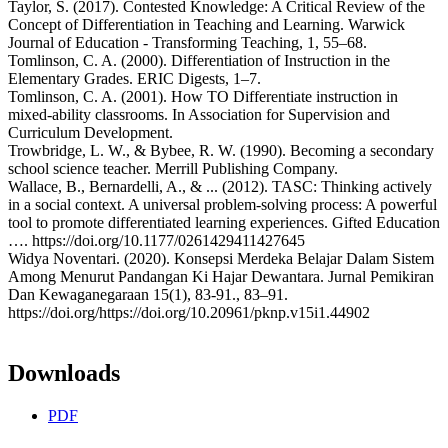
Taylor, S. (2017). Contested Knowledge: A Critical Review of the
Concept of Differentiation in Teaching and Learning. Warwick
Journal of Education - Transforming Teaching, 1, 55–68.
Tomlinson, C. A. (2000). Differentiation of Instruction in the
Elementary Grades. ERIC Digests, 1–7.
Tomlinson, C. A. (2001). How TO Differentiate instruction in
mixed-ability classrooms. In Association for Supervision and
Curriculum Development.
Trowbridge, L. W., & Bybee, R. W. (1990). Becoming a secondary
school science teacher. Merrill Publishing Company.
Wallace, B., Bernardelli, A., & ... (2012). TASC: Thinking actively
in a social context. A universal problem-solving process: A powerful
tool to promote differentiated learning experiences. Gifted Education
…. https://doi.org/10.1177/0261429411427645
Widya Noventari. (2020). Konsepsi Merdeka Belajar Dalam Sistem
Among Menurut Pandangan Ki Hajar Dewantara. Jurnal Pemikiran
Dan Kewaganegaraan 15(1), 83-91., 83–91.
https://doi.org/https://doi.org/10.20961/pknp.v15i1.44902
Downloads
PDF