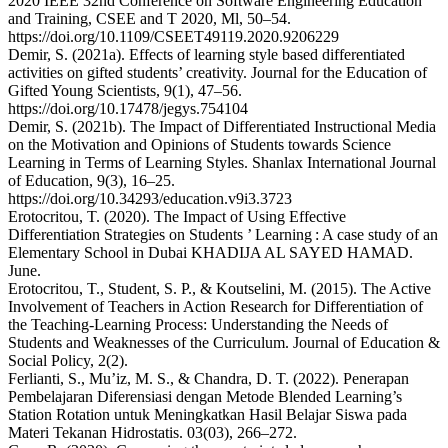
2020 IEEE 32nd Conference on Software Engineering Education
and Training, CSEE and T 2020, Ml, 50–54.
https://doi.org/10.1109/CSEET49119.2020.9206229
Demir, S. (2021a). Effects of learning style based differentiated
activities on gifted students’ creativity. Journal for the Education of
Gifted Young Scientists, 9(1), 47–56.
https://doi.org/10.17478/jegys.754104
Demir, S. (2021b). The Impact of Differentiated Instructional Media
on the Motivation and Opinions of Students towards Science
Learning in Terms of Learning Styles. Shanlax International Journal
of Education, 9(3), 16–25.
https://doi.org/10.34293/education.v9i3.3723
Erotocritou, T. (2020). The Impact of Using Effective
Differentiation Strategies on Students ’ Learning : A case study of an
Elementary School in Dubai KHADIJA AL SAYED HAMAD.
June.
Erotocritou, T., Student, S. P., & Koutselini, M. (2015). The Active
Involvement of Teachers in Action Research for Differentiation of
the Teaching-Learning Process: Understanding the Needs of
Students and Weaknesses of the Curriculum. Journal of Education &
Social Policy, 2(2).
Ferlianti, S., Mu’iz, M. S., & Chandra, D. T. (2022). Penerapan
Pembelajaran Diferensiasi dengan Metode Blended Learning’s
Station Rotation untuk Meningkatkan Hasil Belajar Siswa pada
Materi Tekanan Hidrostatis. 03(03), 266–272.