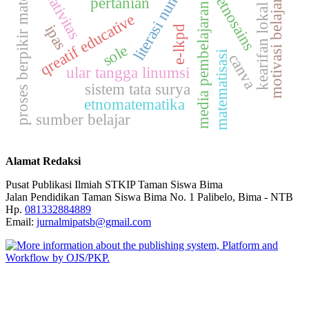
proses berpikir matematis
literasi numerasi
kreativitas
etnosains
pertanian
motivasi belajar
media pembelajaran
kearifan lokal
qreatif educative
ipas
e-lkpd
sole
matematisasi
canva
ular tangga linumsi
sistem tata surya
etnomatematika
sumber belajar
Alamat Redaksi
Pusat Publikasi Ilmiah STKIP Taman Siswa Bima
Jalan Pendidikan Taman Siswa Bima No. 1 Palibelo, Bima - NTB
Hp.
081332884889
Email:
jurnalmipatsb@gmail.com