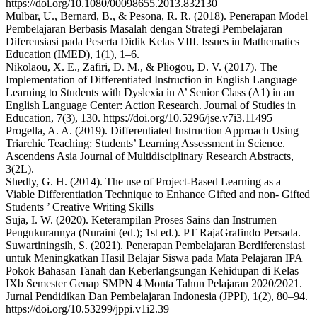
https://doi.org/10.1080/00098655.2013.832130
Mulbar, U., Bernard, B., & Pesona, R. R. (2018). Penerapan Model
Pembelajaran Berbasis Masalah dengan Strategi Pembelajaran
Diferensiasi pada Peserta Didik Kelas VIII. Issues in Mathematics
Education (IMED), 1(1), 1–6.
Nikolaou, X. E., Zafiri, D. M., & Pliogou, D. V. (2017). The
Implementation of Differentiated Instruction in English Language
Learning to Students with Dyslexia in A’ Senior Class (A1) in an
English Language Center: Action Research. Journal of Studies in
Education, 7(3), 130. https://doi.org/10.5296/jse.v7i3.11495
Progella, A. A. (2019). Differentiated Instruction Approach Using
Triarchic Teaching: Students’ Learning Assessment in Science.
Ascendens Asia Journal of Multidisciplinary Research Abstracts,
3(2L).
Shedly, G. H. (2014). The use of Project-Based Learning as a
Viable Differentiation Technique to Enhance Gifted and non- Gifted
Students ’ Creative Writing Skills
Suja, I. W. (2020). Keterampilan Proses Sains dan Instrumen
Pengukurannya (Nuraini (ed.); 1st ed.). PT RajaGrafindo Persada.
Suwartiningsih, S. (2021). Penerapan Pembelajaran Berdiferensiasi
untuk Meningkatkan Hasil Belajar Siswa pada Mata Pelajaran IPA
Pokok Bahasan Tanah dan Keberlangsungan Kehidupan di Kelas
IXb Semester Genap SMPN 4 Monta Tahun Pelajaran 2020/2021.
Jurnal Pendidikan Dan Pembelajaran Indonesia (JPPI), 1(2), 80–94.
https://doi.org/10.53299/jppi.v1i2.39