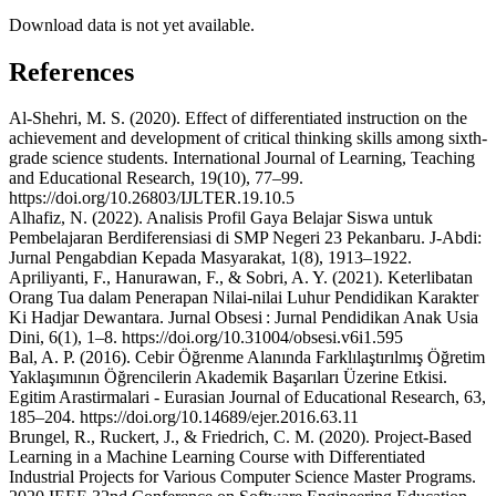
Download data is not yet available.
References
Al-Shehri, M. S. (2020). Effect of differentiated instruction on the
achievement and development of critical thinking skills among sixth-
grade science students. International Journal of Learning, Teaching
and Educational Research, 19(10), 77–99.
https://doi.org/10.26803/IJLTER.19.10.5
Alhafiz, N. (2022). Analisis Profil Gaya Belajar Siswa untuk
Pembelajaran Berdiferensiasi di SMP Negeri 23 Pekanbaru. J-Abdi:
Jurnal Pengabdian Kepada Masyarakat, 1(8), 1913–1922.
Apriliyanti, F., Hanurawan, F., & Sobri, A. Y. (2021). Keterlibatan
Orang Tua dalam Penerapan Nilai-nilai Luhur Pendidikan Karakter
Ki Hadjar Dewantara. Jurnal Obsesi : Jurnal Pendidikan Anak Usia
Dini, 6(1), 1–8. https://doi.org/10.31004/obsesi.v6i1.595
Bal, A. P. (2016). Cebir Öğrenme Alanında Farklılaştırılmış Öğretim
Yaklaşımının Öğrencilerin Akademik Başarıları Üzerine Etkisi.
Egitim Arastirmalari - Eurasian Journal of Educational Research, 63,
185–204. https://doi.org/10.14689/ejer.2016.63.11
Brungel, R., Ruckert, J., & Friedrich, C. M. (2020). Project-Based
Learning in a Machine Learning Course with Differentiated
Industrial Projects for Various Computer Science Master Programs.